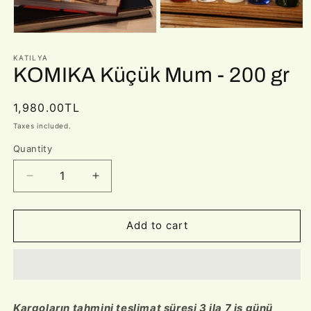
Open
Open
media
media
2
1
KATILYA
in
in
KOMIKA Küçük Mum - 200 gr
modal
modal
Regular
1,980.00TL
price
Taxes included.
Quantity
Decrease
Increase
quantity
quantity
for
for
KOMIKA
KOMIKA
Add to cart
Küçük
Küçük
Mum
Mum
-
-
200
200
gr
gr
Kargoların tahmini teslimat süresi 3 ila 7 iş günü