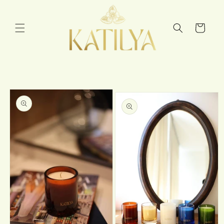
Skip to
content
Cart
Skip to
product
information