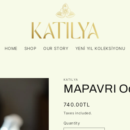
HOME
SHOP
OUR STORY
YENİ YIL KOLEKSİYONU
KATILYA
MAPAVRI Oda
Regular
740.00TL
price
Taxes included.
Quantity