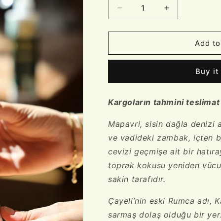
Decrease
Increase
quantity
quantity
for
for
MAPAVRI
MAPAVRI
Add to
Oda
Oda
Spreyi
Spreyi
Buy it
-
-
400
400
ml
ml
Kargoların tahmini teslimat 
Mapavri, sisin dağla denizi 
ve vadideki zambak, içten bi
cevizi geçmişe ait bir hatır
toprak kokusu yeniden vücut 
sakin tarafıdır.
Çayeli’nin eski Rumca adı,
K
sarmaş dolaş olduğu bir yer