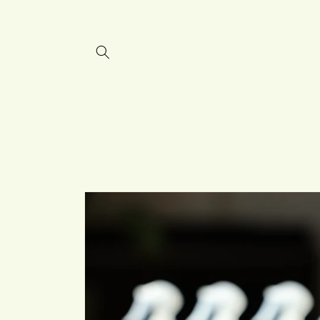
Skip to
content
Skip to
product
information